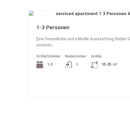
1-3 Personen
Eine freundliche und stilvolle Ausstattung finden Sie
unseren…
Schlafzimmer
Badezimmer
Größe
1-2
1
15-25
m²
25.00€ - 35 € pro Person und Na
7 Nächten, danach 30€