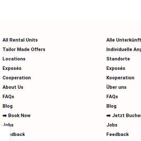
All Rental Units
Alle Unterkünf
Tailor Made Offers
Individuelle A
Locations
Standorte
Exposés
Exposés
Cooperation
Kooperation
About Us
Über uns
FAQs
FAQs
Blog
Blog
➡️ Book Now
➡️ Jetzt Buche
Jobs
Jobs
Feedback
Feedback