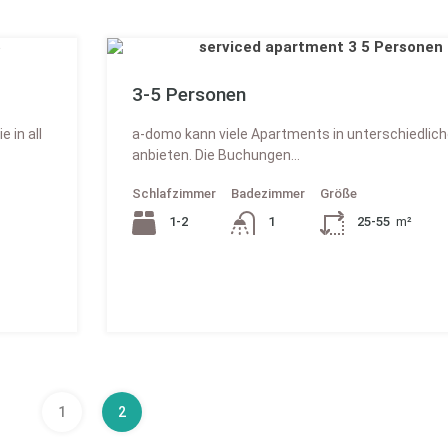
3-5 Personen
 in all
a-domo kann viele Apartments in unterschiedlic
anbieten. Die Buchungen…
Schlafzimmer
Badezimmer
Größe
1-2
1
25-55
m²
cht ab
35.00€ € pro Person und Nacht,
Langzeitmiete auf Anfrage
1
2