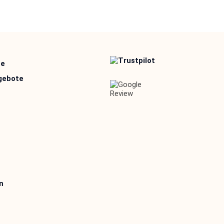
te
ngebote
n